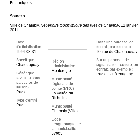
Britanniques.
Sources
Ville de Chambly.
Répertoire toponymique des rues de Chambly
, 12 janvier
2011.
Date
Dans une adresse, on
d'officialisation
écrirait, par exemple :
1994-03-31
10, rue de Châteauguay
Spécifique
Sur un panneau de
Région
Châteauguay
signalisation routière, on
administrative
écrirait, par exemple :
Montérégie
Générique
Rue de Châteauguay
(avec ou sans
Municipalité
particules de
régionale de
liaison)
comté (MRC)
Rue de
La Vallée-du-
Richelieu
Type d'entité
Rue
Municipalité
Chambly (Ville)
Code
géographique de
la municipalité
57005