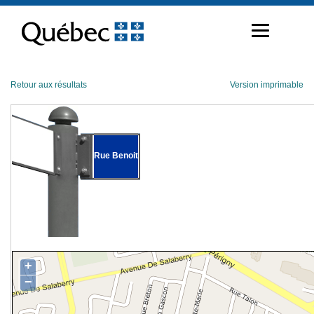
Passer
au
contenu
Retour aux résultats
Version imprimable
Rue Benoit
+
−