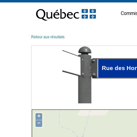
Passer
au
Commis
contenu
Retour aux résultats
Rue des Hor
+
−