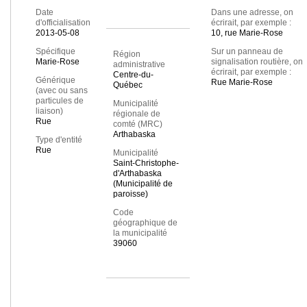
Date
Dans une adresse, on
d'officialisation
écrirait, par exemple :
2013-05-08
10, rue Marie-Rose
Spécifique
Sur un panneau de
Région
Marie-Rose
signalisation routière, on
administrative
écrirait, par exemple :
Centre-du-
Générique
Rue Marie-Rose
Québec
(avec ou sans
particules de
Municipalité
liaison)
régionale de
Rue
comté (MRC)
Arthabaska
Type d'entité
Rue
Municipalité
Saint-Christophe-
d'Arthabaska
(Municipalité de
paroisse)
Code
géographique de
la municipalité
39060