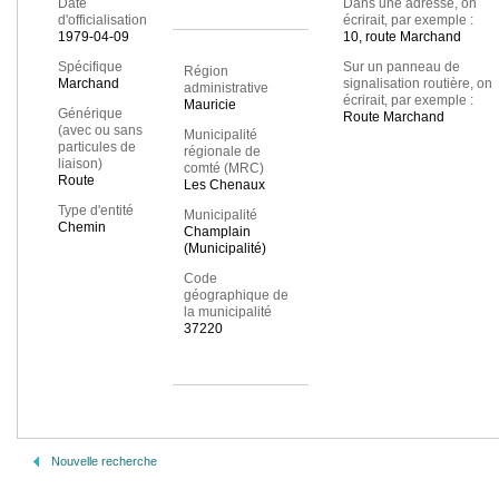
Date
Dans une adresse, on
d'officialisation
écrirait, par exemple :
1979-04-09
10, route Marchand
Spécifique
Sur un panneau de
Région
Marchand
signalisation routière, on
administrative
écrirait, par exemple :
Mauricie
Générique
Route Marchand
(avec ou sans
Municipalité
particules de
régionale de
liaison)
comté (MRC)
Route
Les Chenaux
Type d'entité
Municipalité
Chemin
Champlain
(Municipalité)
Code
géographique de
la municipalité
37220
Nouvelle recherche