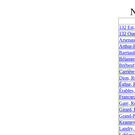
N
132 Est
132 Oue
Arsenau
Arthur-
Barriaul
Bélange
Brébeuf
Carrière
Dion, R
Église, 
Érables,
Francœu
Gare, Ru
Girard,
Grand-P
Kearney
Landry,
Leblanc