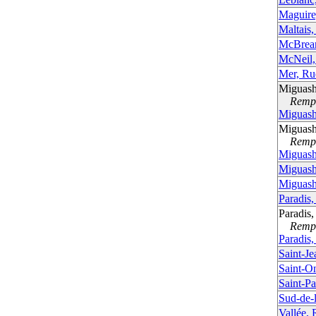
Maguire
Maltais,
McBrear
McNeil,
Mer, Ru
Miguash
Rempla
Miguash
Miguash
Rempla
Miguash
Miguash
Miguash
Paradis
Paradis
Rempla
Paradis
Saint-Je
Saint-O
Saint-Pa
Sud-de-
Vallée, 