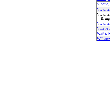
Viaduc,
Victori
Victori
Rempla
Victori
Village
Wafer, 
William