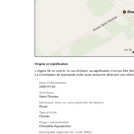
Rou
Origine et signification
L'origine de ce nom et, le cas échéant, sa signification n’ont pu être d
La Commission de toponymie invite toute personne détenant une informat
Date d'officialisation
1980-07-04
Spécifique
Saint-Thomas
Générique (avec ou sans particules de liaison)
Route
Type d'entité
Chemin
Région administrative
Chaudière-Appalaches
Municipalité régionale de comté (MRC)