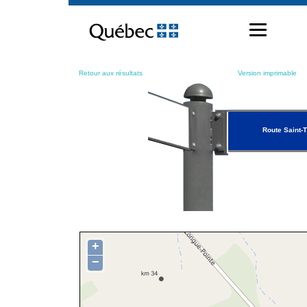
Passer
au
contenu
Retour aux résultats
Version imprimable
Route Saint
+
−