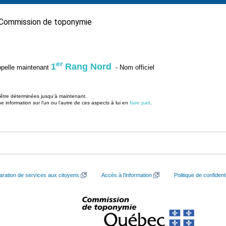
Commission de toponymie
er
1
Rang Nord
’appelle maintenant
- Nom officiel
u être déterminées jusqu’à maintenant.
information sur l'un ou l'autre de ces aspects à lui en
faire part
.
aration de services aux citoyens
Accès à l’information
Politique de confidenti