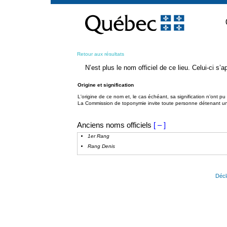
Passer
au
contenu
Retour aux résultats
N’est plus le nom officiel de ce lieu. Celui-ci s
Origine et signification
L'origine de ce nom et, le cas échéant, sa signification n’ont p
La Commission de toponymie invite toute personne détenant une 
Anciens noms officiels
[ – ]
1er Rang
Rang Denis
Décl