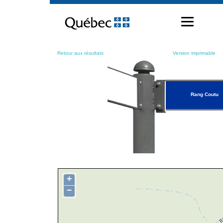
Passer
au
contenu
Retour aux résultats
Version imprimable
Rang Coutu
+
−