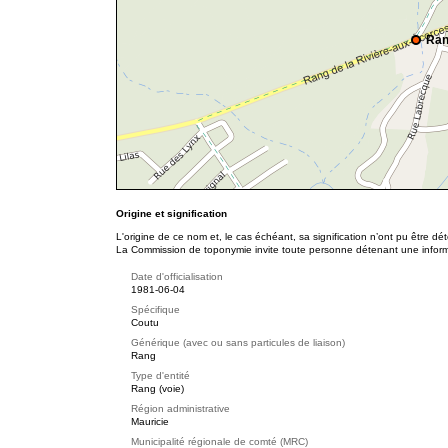
Ran
Origine et signification
L'origine de ce nom et, le cas échéant, sa signification n’ont pu être d
La Commission de toponymie invite toute personne détenant une informat
Date d'officialisation
1981-06-04
Spécifique
Coutu
Générique (avec ou sans particules de liaison)
Rang
Type d'entité
Rang (voie)
Région administrative
Mauricie
Municipalité régionale de comté (MRC)