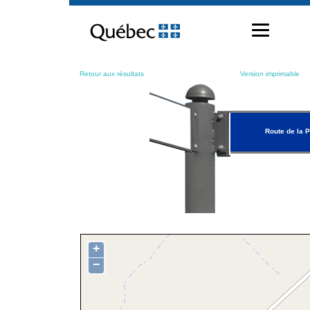
Passer
au
contenu
Retour aux résultats
Version imprimable
Route de la P
+
−