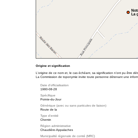
Not
La g
Origine et signification
L'origine de ce nom et, le cas échéant, sa signification n’ont pu être d
La Commission de toponymie invite toute personne détenant une informat
Date d'officialisation
1980-08-28
Spécifique
Pointe-du-Jour
Générique (avec ou sans particules de liaison)
Route de la
Type d'entité
Chemin
Région administrative
Chaudière-Appalaches
Municipalité régionale de comté (MRC)