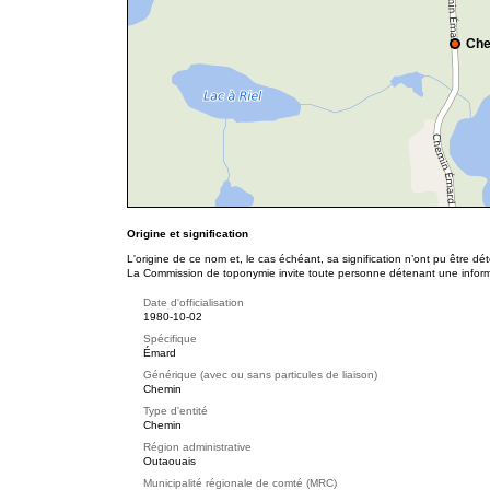
Che
Origine et signification
L'origine de ce nom et, le cas échéant, sa signification n’ont pu être d
La Commission de toponymie invite toute personne détenant une informat
Date d'officialisation
1980-10-02
Spécifique
Émard
Générique (avec ou sans particules de liaison)
Chemin
Type d'entité
Chemin
Région administrative
Outaouais
Municipalité régionale de comté (MRC)