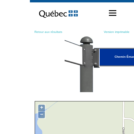
Passer
au
contenu
Retour aux résultats
Version imprimable
Chemin Éma
+
−