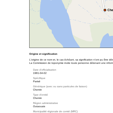
Che
Origine et signification
L'origine de ce nom et, le cas échéant, sa signification n’ont pu être d
La Commission de toponymie invite toute personne détenant une informat
Date d'officialisation
1981-04-02
Spécifique
Parisé
Générique (avec ou sans particules de liaison)
Chemin
Type d'entité
Chemin
Région administrative
Outaouais
Municipalité régionale de comté (MRC)