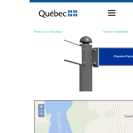
Passer
au
contenu
Retour aux résultats
Version imprimable
Chemin Pari
+
−