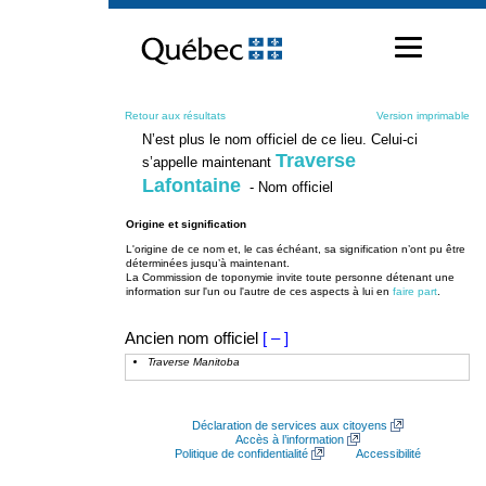
Passer
au
contenu
Retour aux résultats
Version imprimable
N’est plus le nom officiel de ce lieu. Celui-ci
Traverse
s’appelle maintenant
Lafontaine
- Nom officiel
Origine et signification
L'origine de ce nom et, le cas échéant, sa signification n’ont pu être
déterminées jusqu’à maintenant.
La Commission de toponymie invite toute personne détenant une
information sur l'un ou l'autre de ces aspects à lui en
faire part
.
Ancien nom officiel
[ – ]
Traverse Manitoba
Déclaration de services aux citoyens
Accès à l’information
Politique de confidentialité
Accessibilité