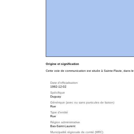
Origine et signification
Cette voie de communication est située à Sainte-Flavie, dans l
Date d'officialisation
1982-12-02
Spécifique
Duguay
Générique (avec ou sans particules de liaison)
Rue
Type d'entité
Rue
Région administrative
Bas-Saint-Laurent
Municipalité régionale de comté (MRC)