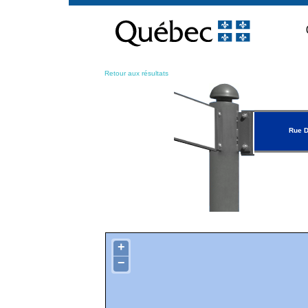
Passer
au
contenu
Retour aux résultats
Rue 
+
−