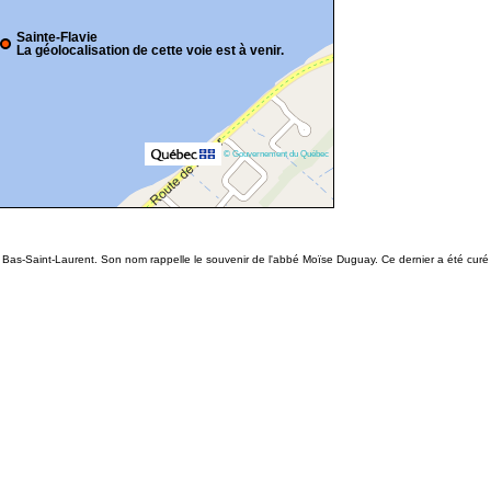
Sainte-Flavie
La géolocalisation de cette voie est à venir.
© Gouvernement du Québec
e Bas-Saint-Laurent. Son nom rappelle le souvenir de l'abbé Moïse Duguay. Ce dernier a été curé