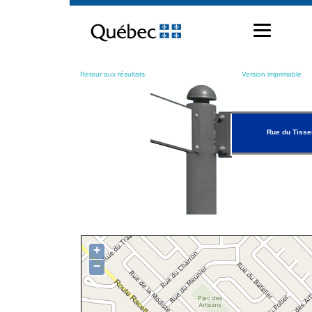
Passer
au
contenu
Retour aux résultats
Version imprimable
Rue du Tisse
+
−