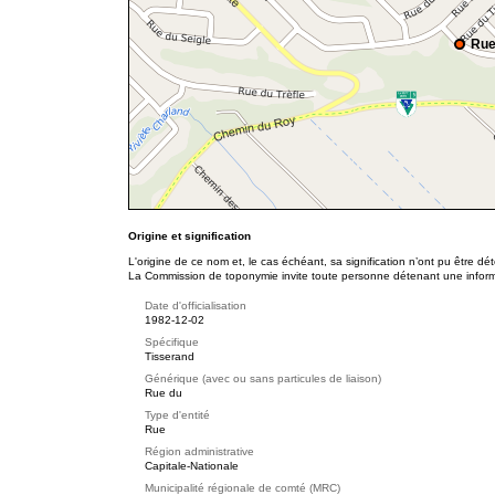
Rue
Origine et signification
L'origine de ce nom et, le cas échéant, sa signification n’ont pu être d
La Commission de toponymie invite toute personne détenant une informat
Date d'officialisation
1982-12-02
Spécifique
Tisserand
Générique (avec ou sans particules de liaison)
Rue du
Type d'entité
Rue
Région administrative
Capitale-Nationale
Municipalité régionale de comté (MRC)