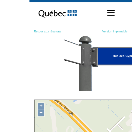
Passer
au
contenu
Retour aux résultats
Version imprimable
Rue des Cyp
+
−