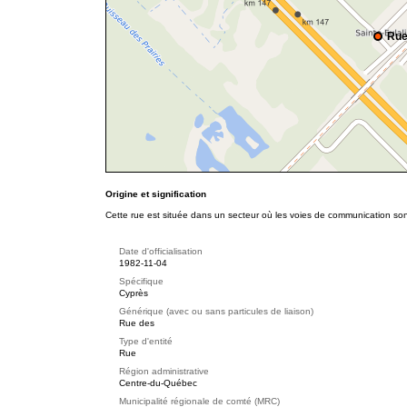
Rue
Origine et signification
Cette rue est située dans un secteur où les voies de communication so
Date d'officialisation
1982-11-04
Spécifique
Cyprès
Générique (avec ou sans particules de liaison)
Rue des
Type d'entité
Rue
Région administrative
Centre-du-Québec
Municipalité régionale de comté (MRC)