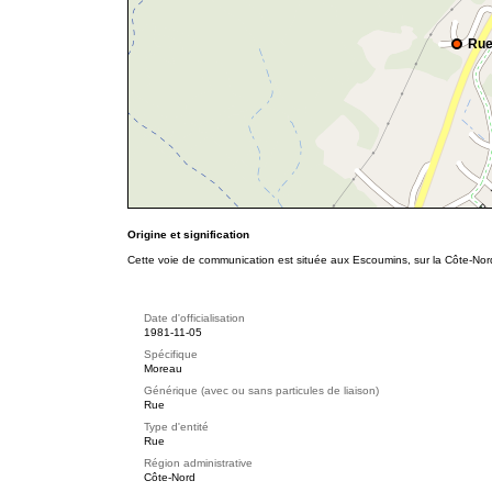
Rue
Origine et signification
Cette voie de communication est située aux Escoumins, sur la Côte-Nord
Date d'officialisation
1981-11-05
Spécifique
Moreau
Générique (avec ou sans particules de liaison)
Rue
Type d'entité
Rue
Région administrative
Côte-Nord