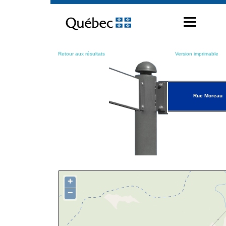
Passer
au
contenu
Retour aux résultats
Version imprimable
Rue Moreau
+
−