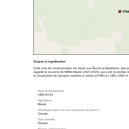
Che
Origine et signification
Cette voie de communication est située aux Îles-de-la-Madeleine, plus
rappelle le souvenir de Wilfrid Massé (1923-2020), qui a été le premier 
la Coopérative de transport maritime et aérien (CTMA) en 1961,1964 et
Date d'officialisation
1982-04-01
Spécifique
Massé
Générique (avec ou sans particules de liaison)
Chemin
Type d'entité
Chemin
Région administrative