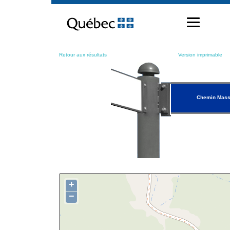
Passer
au
contenu
Retour aux résultats
Version imprimable
Chemin Mas
+
−