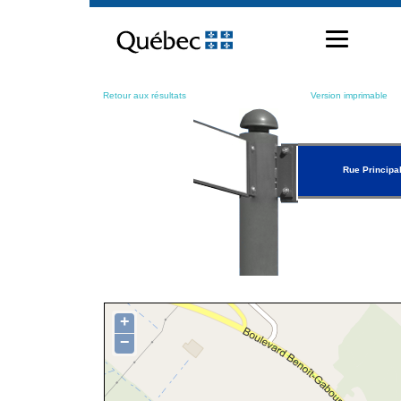
Passer
au
contenu
Retour aux résultats
Version imprimable
Rue Principa
+
−