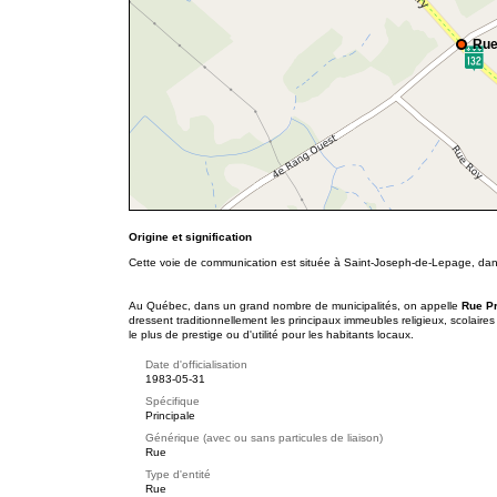
Rue
Origine et signification
Cette voie de communication est située à Saint-Joseph-de-Lepage, dan
Au Québec, dans un grand nombre de municipalités, on appelle
Rue P
dressent traditionnellement les principaux immeubles religieux, scolaire
le plus de prestige ou d'utilité pour les habitants locaux.
Date d'officialisation
1983-05-31
Spécifique
Principale
Générique (avec ou sans particules de liaison)
Rue
Type d'entité
Rue