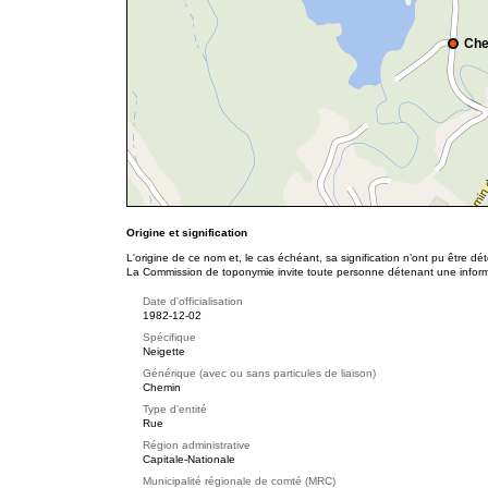
Che
Origine et signification
L'origine de ce nom et, le cas échéant, sa signification n’ont pu être d
La Commission de toponymie invite toute personne détenant une informat
Date d'officialisation
1982-12-02
Spécifique
Neigette
Générique (avec ou sans particules de liaison)
Chemin
Type d'entité
Rue
Région administrative
Capitale-Nationale
Municipalité régionale de comté (MRC)