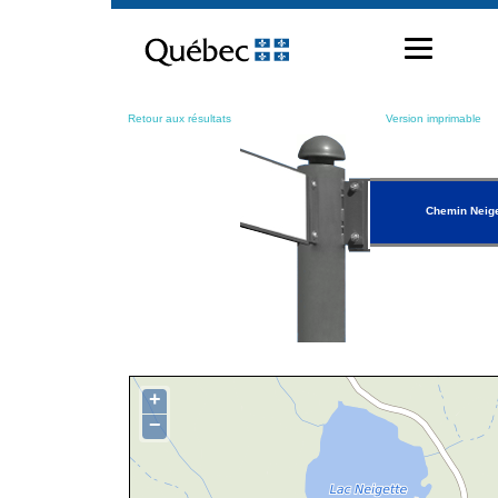
Passer
au
contenu
Retour aux résultats
Version imprimable
Chemin Neige
+
−