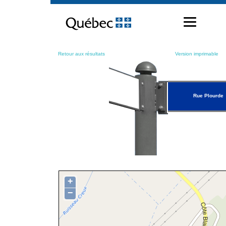
Passer
au
contenu
Retour aux résultats
Version imprimable
Rue Plourde
+
−