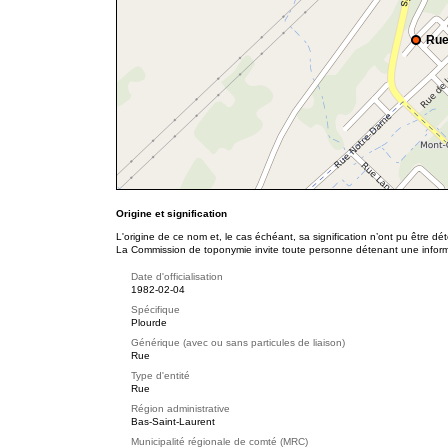
Rue
Origine et signification
L'origine de ce nom et, le cas échéant, sa signification n’ont pu être d
La Commission de toponymie invite toute personne détenant une informat
Date d'officialisation
1982-02-04
Spécifique
Plourde
Générique (avec ou sans particules de liaison)
Rue
Type d'entité
Rue
Région administrative
Bas-Saint-Laurent
Municipalité régionale de comté (MRC)