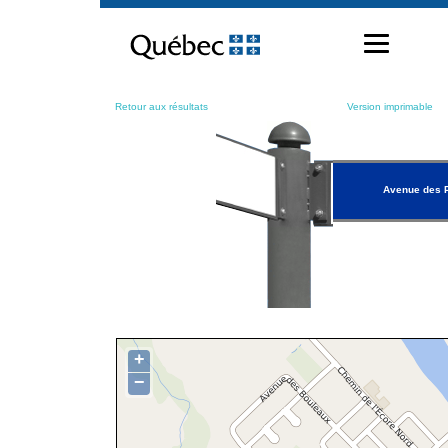
Passer
au
contenu
Retour aux résultats
Version imprimable
Avenue des 
+
−