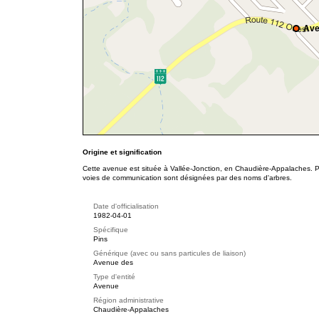
Ave
Origine et signification
Cette avenue est située à Vallée-Jonction, en Chaudière-Appalaches. Pl
voies de communication sont désignées par des noms d'arbres.
Date d'officialisation
1982-04-01
Spécifique
Pins
Générique (avec ou sans particules de liaison)
Avenue des
Type d'entité
Avenue
Région administrative
Chaudière-Appalaches