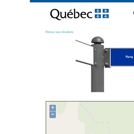
Passer
au
contenu
Retour aux résultats
Rang 
+
−