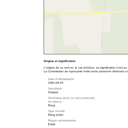
Origine et signification
L'origine de ce nom et, le cas échéant, sa signification n’ont p
La Commission de toponymie invite toute personne détenant une 
Date d'officialisation
1981-09-03
Spécifique
Gingras
Générique (avec ou sans particules
de liaison)
Rang
Type d'entité
Rang (voie)
Région administrative
Estrie