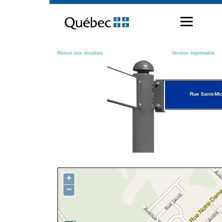
Passer
au
contenu
Retour aux résultats
Version imprimable
Rue Saint-Mi
+
−