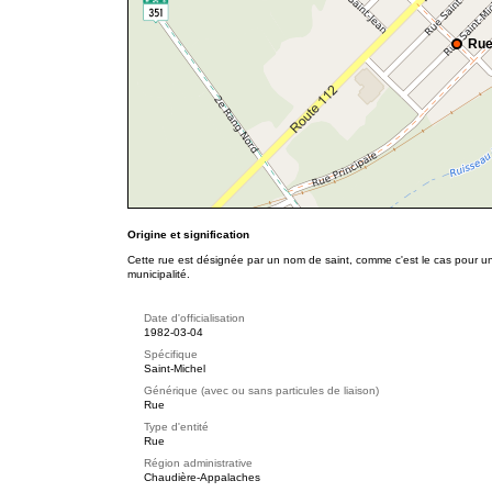
Rue
Origine et signification
Cette rue est désignée par un nom de saint, comme c'est le cas pour 
municipalité.
Date d'officialisation
1982-03-04
Spécifique
Saint-Michel
Générique (avec ou sans particules de liaison)
Rue
Type d'entité
Rue
Région administrative
Chaudière-Appalaches