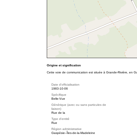
Origine et signification
Cette voie de communication est située à Grande-Rivière, en Ga
Date d'officialisation
1983-10-06
Spécifique
Belle-Vue
Générique (avec ou sans particules de
liaison)
Rue de la
Type d'entité
Rue
Région administrative
Gaspésie–Îles-de-la-Madeleine