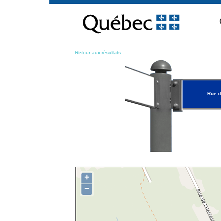
Passer
au
contenu
Retour aux résultats
Rue d
+
−