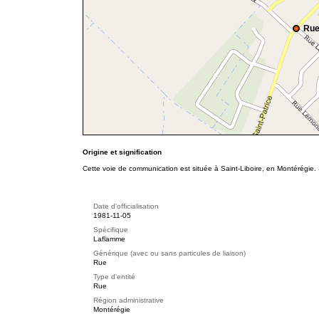
Rue
Origine et signification
Cette voie de communication est située à Saint-Liboire, en Montérégie.
Date d'officialisation
1981-11-05
Spécifique
Laflamme
Générique (avec ou sans particules de liaison)
Rue
Type d'entité
Rue
Région administrative
Montérégie