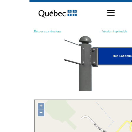
Passer
au
contenu
Retour aux résultats
Version imprimable
Rue Laflamm
+
−