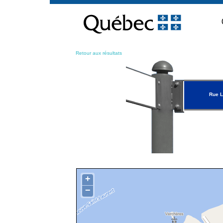
Passer
au
contenu
Retour aux résultats
Rue L
+
−