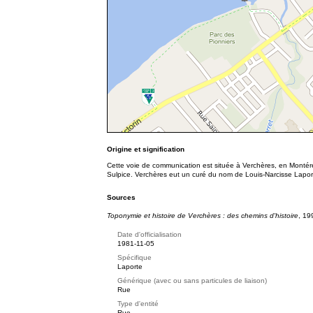
Origine et signification
Cette voie de communication est située à Verchères, en Montérég
Sulpice. Verchères eut un curé du nom de Louis-Narcisse Lapo
Sources
Toponymie et histoire de Verchères : des chemins d'histoire
, 19
Date d'officialisation
1981-11-05
Spécifique
Laporte
Générique (avec ou sans particules de liaison)
Rue
Type d'entité
Rue