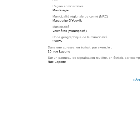
Région administrative
Montérégie
Municipalité régionale de comté (MRC)
Marguerite-D'Youville
Municipalité
Verchères (Municipalité)
Code géographique de la municipalité
59025
Dans une adresse, on écrirait, par exemple :
10, rue Laporte
Sur un panneau de signalisation routière, on écrirait, par exemp
Rue Laporte
Décl