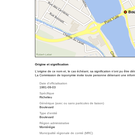
Bou
Origine et signification
L'origine de ce nom et, le cas échéant, sa signification n’ont pu être d
La Commission de toponymie invite toute personne détenant une informat
Date d'officialisation
1981-09-03
Spécifique
Richelieu
Générique (avec ou sans particules de liaison)
Boulevard
Type d'entité
Boulevard
Région administrative
Montérégie
Municipalité régionale de comté (MRC)