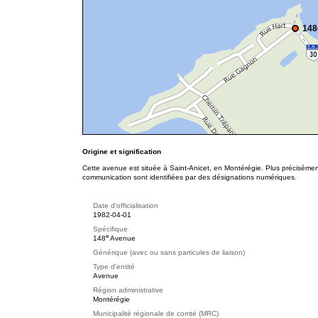
148
Origine et signification
Cette avenue est située à Saint-Anicet, en Montérégie. Plus précisément
communication sont identifiées par des désignations numériques.
Date d'officialisation
1982-04-01
Spécifique
e
148
Avenue
Générique (avec ou sans particules de liaison)
Type d'entité
Avenue
Région administrative
Montérégie
Municipalité régionale de comté (MRC)