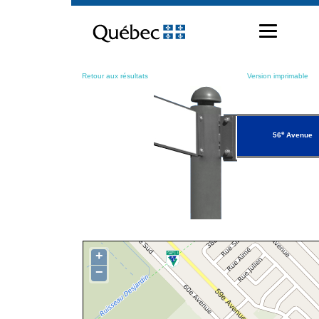
Passer
au
contenu
Retour aux résultats
Version imprimable
e
56
Avenue
+
−