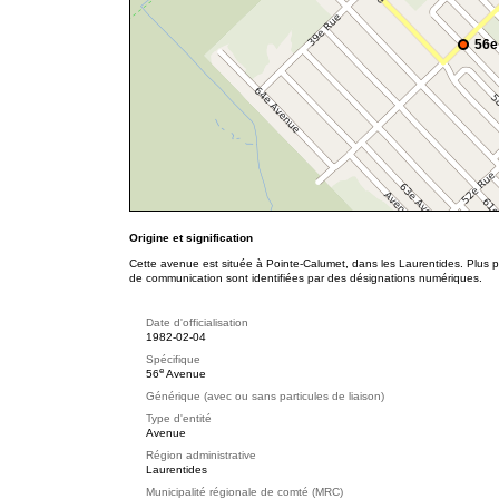
56e
Origine et signification
Cette avenue est située à Pointe-Calumet, dans les Laurentides. Plus p
de communication sont identifiées par des désignations numériques.
Date d'officialisation
1982-02-04
Spécifique
e
56
Avenue
Générique (avec ou sans particules de liaison)
Type d'entité
Avenue
Région administrative
Laurentides
Municipalité régionale de comté (MRC)