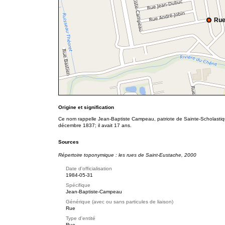
Rue
Origine et signification
Ce nom rappelle Jean-Baptiste Campeau, patriote de Sainte-Scholastique.
décembre 1837; il avait 17 ans.
Sources
Répertoire toponymique : les rues de Saint-Eustache, 2000
Date d'officialisation
1984-05-31
Spécifique
Jean-Baptiste-Campeau
Générique (avec ou sans particules de liaison)
Rue
Type d'entité
Rue