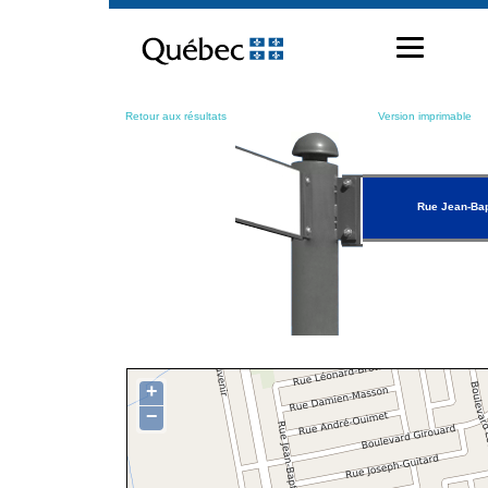
Passer
au
contenu
Retour aux résultats
Version imprimable
Rue Jean-Ba
+
−