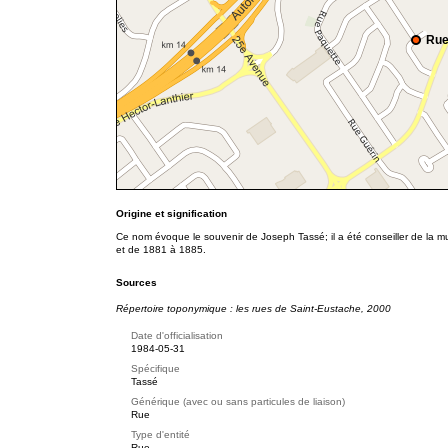
Rue
Origine et signification
Ce nom évoque le souvenir de Joseph Tassé; il a été conseiller de la m
et de 1881 à 1885.
Sources
Répertoire toponymique : les rues de Saint-Eustache, 2000
Date d'officialisation
1984-05-31
Spécifique
Tassé
Générique (avec ou sans particules de liaison)
Rue
Type d'entité
Rue