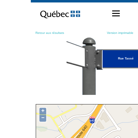
Passer
au
contenu
Retour aux résultats
Version imprimable
Rue Tassé
+
−