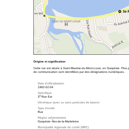
3e 
Origine et signification
Cette rue est située à Saint-Maxime-du-Mont-Louis, en Gaspésie. Plus p
de communication sont identifiées par des désignations numériques.
Date d'officialisation
1982-02-04
Spécifique
e
3
Rue Est
Générique (avec ou sans particules de liaison)
Type d'entité
Rue
Région administrative
Gaspésie–Îles-de-la-Madeleine
Municipalité régionale de comté (MRC)