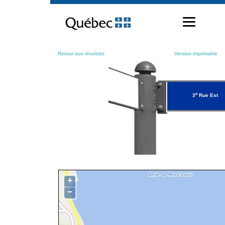
Passer
au
contenu
Retour aux résultats
Version imprimable
e
3
Rue Est
+
−