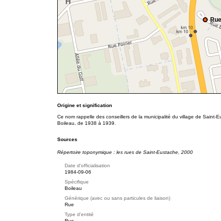
Rue
Origine et signification
Ce nom rappelle des conseillers de la municipalité du village de Saint-
Boileau, de 1938 à 1939.
Sources
Répertoire toponymique : les rues de Saint-Eustache, 2000
Date d'officialisation
1984-09-06
Spécifique
Boileau
Générique (avec ou sans particules de liaison)
Rue
Type d'entité
Rue