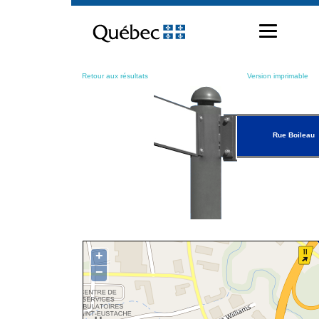
Passer
au
contenu
Retour aux résultats
Version imprimable
Rue Boileau
+
−