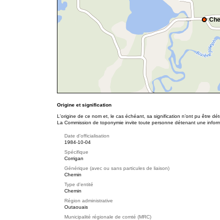
Che
Origine et signification
L'origine de ce nom et, le cas échéant, sa signification n’ont pu être d
La Commission de toponymie invite toute personne détenant une informat
Date d'officialisation
1984-10-04
Spécifique
Corrigan
Générique (avec ou sans particules de liaison)
Chemin
Type d'entité
Chemin
Région administrative
Outaouais
Municipalité régionale de comté (MRC)