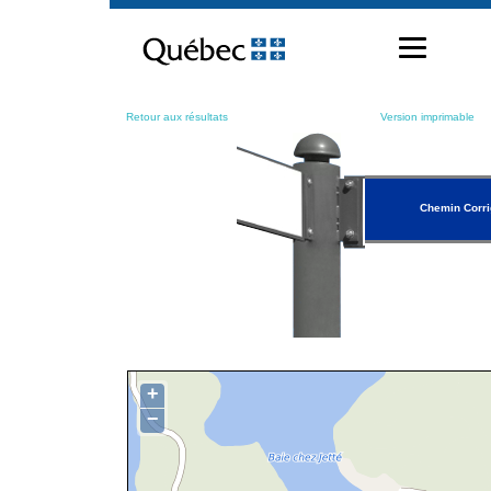
Passer
au
contenu
Retour aux résultats
Version imprimable
Chemin Corr
+
−