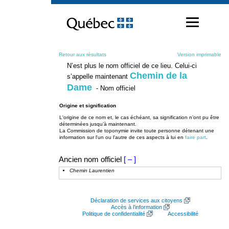
Passer
au
contenu
Retour aux résultats
Version imprimable
N’est plus le nom officiel de ce lieu. Celui-ci
Chemin de la
s’appelle maintenant
Dame
- Nom officiel
Origine et signification
L'origine de ce nom et, le cas échéant, sa signification n’ont pu être
déterminées jusqu’à maintenant.
La Commission de toponymie invite toute personne détenant une
information sur l'un ou l'autre de ces aspects à lui en
faire part
.
Ancien nom officiel
[ – ]
Chemin Laurentien
Déclaration de services aux citoyens
Accès à l’information
Politique de confidentialité
Accessibilité