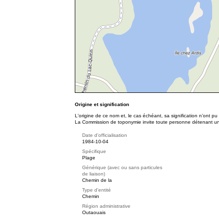
Origine et signification
L'origine de ce nom et, le cas échéant, sa signification n’ont p
La Commission de toponymie invite toute personne détenant une 
Date d'officialisation
1984-10-04
Spécifique
Plage
Générique (avec ou sans particules
de liaison)
Chemin de la
Type d'entité
Chemin
Région administrative
Outaouais