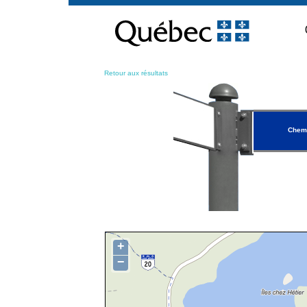
Passer
au
contenu
Retour aux résultats
Chemi
+
−