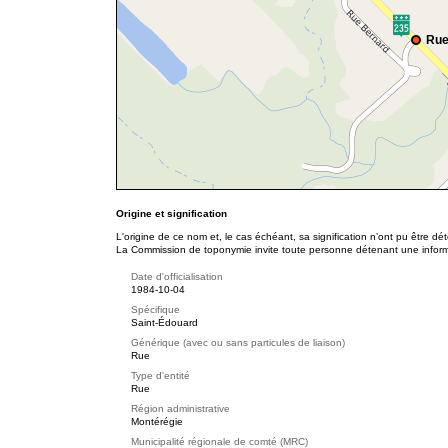
Rue
Origine et signification
L'origine de ce nom et, le cas échéant, sa signification n’ont pu être d
La Commission de toponymie invite toute personne détenant une informat
Date d'officialisation
1984-10-04
Spécifique
Saint-Édouard
Générique (avec ou sans particules de liaison)
Rue
Type d'entité
Rue
Région administrative
Montérégie
Municipalité régionale de comté (MRC)