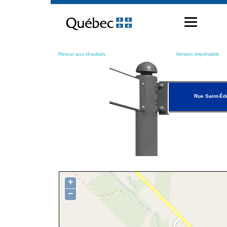
Passer
au
contenu
Retour aux résultats
Version imprimable
Rue Saint-Éd
+
−