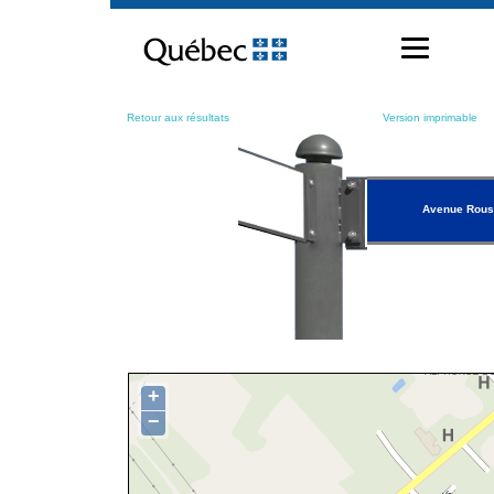
Passer
au
contenu
Retour aux résultats
Version imprimable
Avenue Rou
+
−