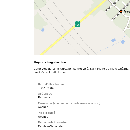
Ave
Origine et signification
Cette voie de communication se trouve à Saint-Pierre-de-l'Île-d'Orléans
celui d'une famille locale.
Date d'officialisation
1982-03-04
Spécifique
Rousseau
Générique (avec ou sans particules de liaison)
Avenue
Type d'entité
Avenue
Région administrative
Capitale-Nationale