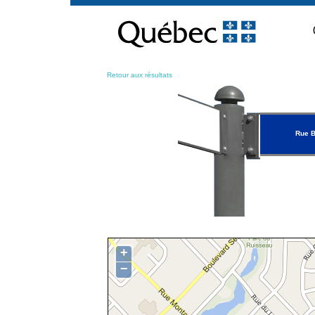
Passer
au
contenu
Retour aux résultats
Rue 
+
−