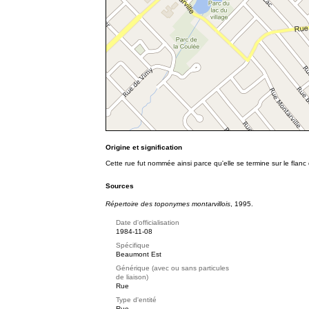
Origine et signification
Cette rue fut nommée ainsi parce qu'elle se termine sur le flan
Sources
Répertoire des toponymes montarvillois
, 1995.
Date d'officialisation
1984-11-08
Spécifique
Beaumont Est
Générique (avec ou sans particules
de liaison)
Rue
Type d'entité
Rue