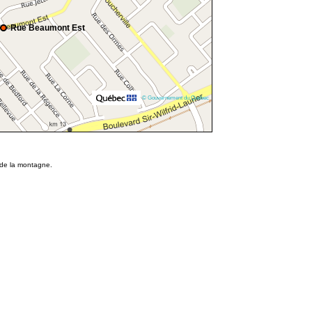
Rue Beaumont Est
© Gouvernement du Québec
c de la montagne.