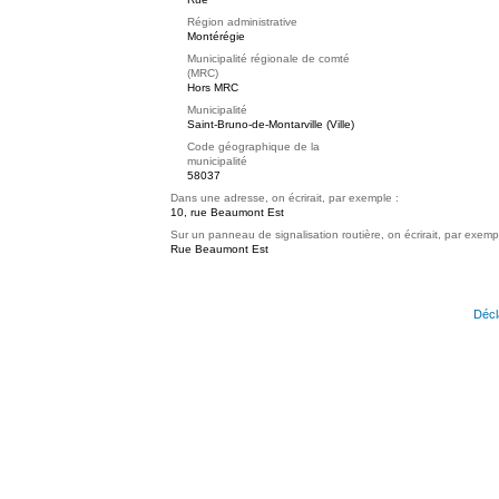
Région administrative
Montérégie
Municipalité régionale de comté
(MRC)
Hors MRC
Municipalité
Saint-Bruno-de-Montarville (Ville)
Code géographique de la
municipalité
58037
Dans une adresse, on écrirait, par exemple :
10, rue Beaumont Est
Sur un panneau de signalisation routière, on écrirait, par exemp
Rue Beaumont Est
Décl