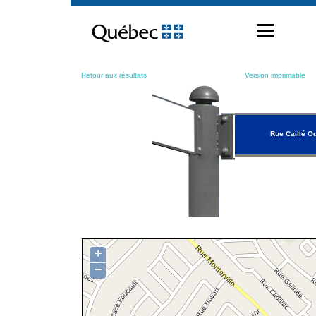
Passer
au
contenu
Retour aux résultats
Version imprimable
Rue Caillé O
+
−