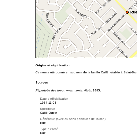
Rue
Origine et signification
Ce nom a été donné en souvenir de la famille Caillé, établie à Saint-Br
Sources
Répertoire des toponymes montarvillois
, 1995.
Date d'officialisation
1984-11-08
Spécifique
Caillé Ouest
Générique (avec ou sans particules de liaison)
Rue
Type d'entité
Rue