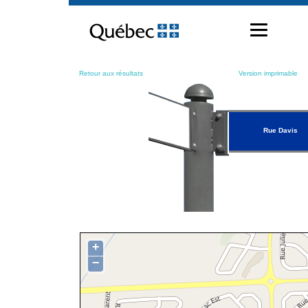
Passer
au
contenu
Retour aux résultats
Version imprimable
Rue Davis
+
−