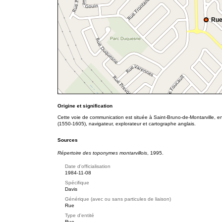
Rue
Origine et signification
Cette voie de communication est située à Saint-Bruno-de-Montarville, 
(1550-1605), navigateur, explorateur et cartographe anglais.
Sources
Répertoire des toponymes montarvillois
, 1995.
Date d'officialisation
1984-11-08
Spécifique
Davis
Générique (avec ou sans particules de liaison)
Rue
Type d'entité
Rue