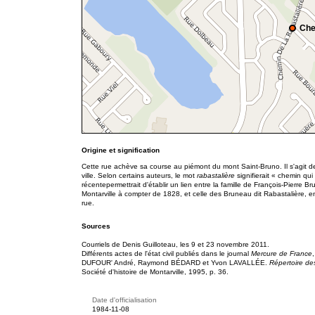
Che
Origine et signification
Cette rue achève sa course au piémont du mont Saint-Bruno. Il s'agit d
ville. Selon certains auteurs, le mot
rabastalière
signifierait « chemin qu
récentepermettrait d'établir un lien entre la famille de François-Pierre 
Montarville à compter de 1828, et celle des Bruneau dit Rabastalière, en
rue.
Sources
Courriels de Denis Guilloteau, les 9 et 23 novembre 2011.
Différents actes de l'état civil publiés dans le journal
Mercure de France
DUFOUR' André, Raymond BÉDARD et Yvon LAVALLÉE.
Répertoire d
Société d'histoire de Montarville, 1995, p. 36.
Date d'officialisation
1984-11-08