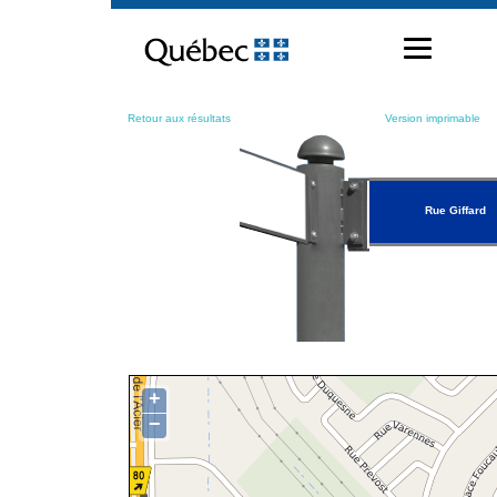
Passer
au
contenu
Retour aux résultats
Version imprimable
Rue Giffard
+
−