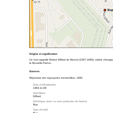
Rue
Origine et signification
Ce nom rappelle Robert Giffard de Moncel (1587-1668), maître chirurgi
la Nouvelle-France.
Sources
Répertoire des toponymes montarvillois
, 1995.
Date d'officialisation
1984-11-08
Spécifique
Giffard
Générique (avec ou sans particules de liaison)
Rue
Type d'entité
Rue