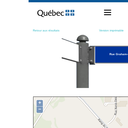
Passer
au
contenu
Retour aux résultats
Version imprimable
Rue Graham-
+
−