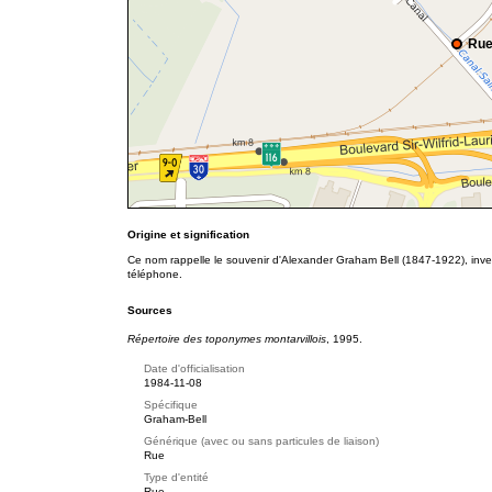
Rue
Origine et signification
Ce nom rappelle le souvenir d'Alexander Graham Bell (1847-1922), inven
téléphone.
Sources
Répertoire des toponymes montarvillois
, 1995.
Date d'officialisation
1984-11-08
Spécifique
Graham-Bell
Générique (avec ou sans particules de liaison)
Rue
Type d'entité
Rue