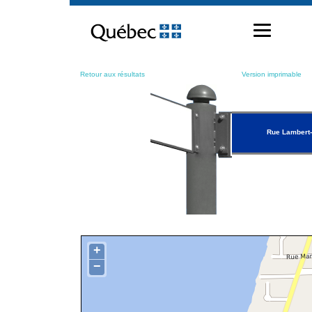
Passer
au
contenu
Retour aux résultats
Version imprimable
Rue Lambert
+
−