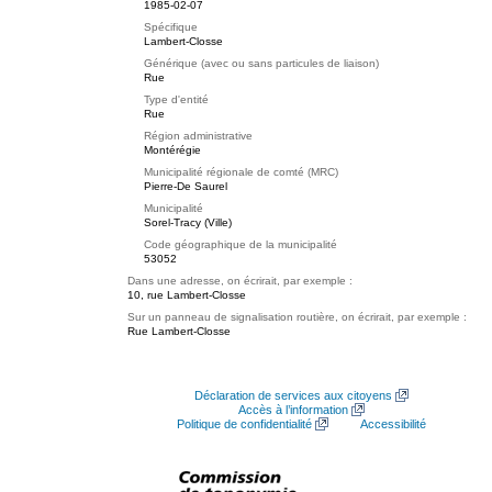
1985-02-07
Spécifique
Lambert-Closse
Générique (avec ou sans particules de liaison)
Rue
Type d'entité
Rue
Région administrative
Montérégie
Municipalité régionale de comté (MRC)
Pierre-De Saurel
Municipalité
Sorel-Tracy (Ville)
Code géographique de la municipalité
53052
Dans une adresse, on écrirait, par exemple :
10, rue Lambert-Closse
Sur un panneau de signalisation routière, on écrirait, par exemple :
Rue Lambert-Closse
Déclaration de services aux citoyens
Accès à l’information
Politique de confidentialité
Accessibilité