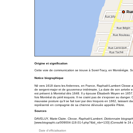
Rue
Origine et signification
Cette voie de communication se trouve à Sorel-Tracy, en Montérégie. 
Notice biographique
Né vers 1618 dans les Ardennes, en France, Raphaël-Lambert Closse a o
de sergent-major et de gouverneur intérimaire. La date de son arrivée 
est présent à Montréal dès 1648. Il y épouse Élisabeth Moyen en 1657
fois Montréal du péril iroquois. Il ne craint pas de s'exposer au danger.
mauvaise posture qu'il se fait tuer par des Iroquois en 1662, laissant da
représenté en compagnie de sa chienne dévouée appelée Pilote.
Sources
DAVELUY, Marie-Claire.
Closse, Raphaël-Lambert
,
Dictionnaire biogra
[www.biographi.ca/009004-119.01-f.php?&id_nbr=133] (Consulté le 24 av
Date d'officialisation