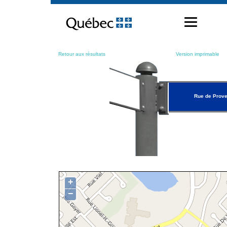
Passer
au
contenu
Retour aux résultats
Version imprimable
Rue de Prov
+
−