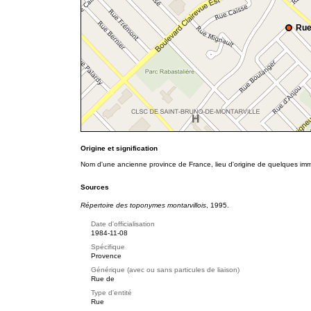
Rue
Origine et signification
Nom d'une ancienne province de France, lieu d'origine de quelques immi
Sources
Répertoire des toponymes montarvillois
, 1995.
Date d'officialisation
1984-11-08
Spécifique
Provence
Générique (avec ou sans particules de liaison)
Rue de
Type d'entité
Rue