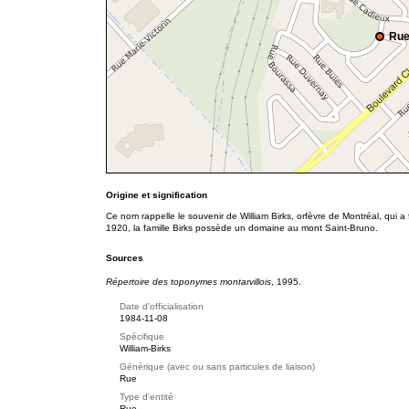
Rue
Origine et signification
Ce nom rappelle le souvenir de William Birks, orfèvre de Montréal, qui
1920, la famille Birks possède un domaine au mont Saint-Bruno.
Sources
Répertoire des toponymes montarvillois
, 1995.
Date d'officialisation
1984-11-08
Spécifique
William-Birks
Générique (avec ou sans particules de liaison)
Rue
Type d'entité
Rue