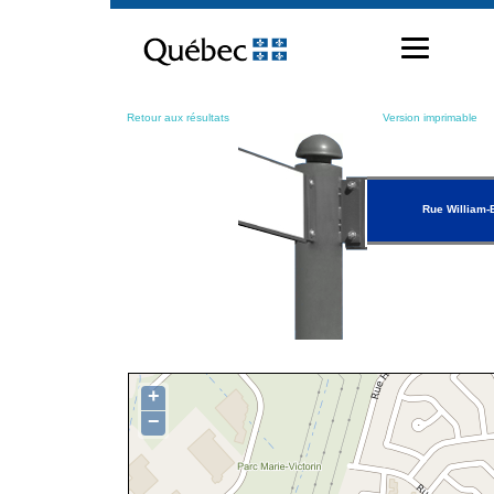
Passer
au
contenu
Retour aux résultats
Version imprimable
Rue William-
+
−