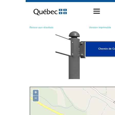
Passer
au
contenu
Retour aux résultats
Version imprimable
Chemin de C
+
−