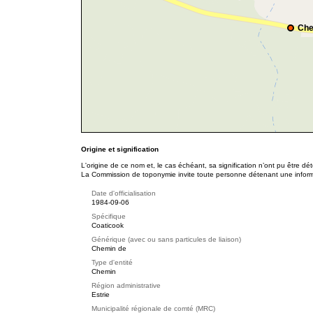
Che
Origine et signification
L'origine de ce nom et, le cas échéant, sa signification n’ont pu être d
La Commission de toponymie invite toute personne détenant une informat
Date d'officialisation
1984-09-06
Spécifique
Coaticook
Générique (avec ou sans particules de liaison)
Chemin de
Type d'entité
Chemin
Région administrative
Estrie
Municipalité régionale de comté (MRC)