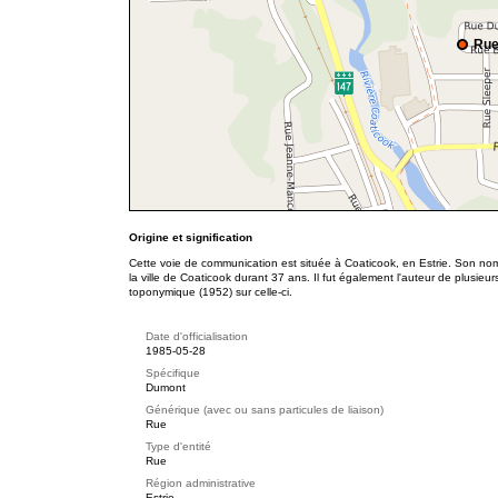
Rue
Origine et signification
Cette voie de communication est située à Coaticook, en Estrie. Son no
la ville de Coaticook durant 37 ans. Il fut également l'auteur de plusieurs
toponymique (1952) sur celle-ci.
Date d'officialisation
1985-05-28
Spécifique
Dumont
Générique (avec ou sans particules de liaison)
Rue
Type d'entité
Rue
Région administrative
Estrie