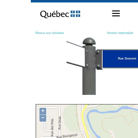
Passer
au
contenu
Retour aux résultats
Version imprimable
Rue Dumont
+
−